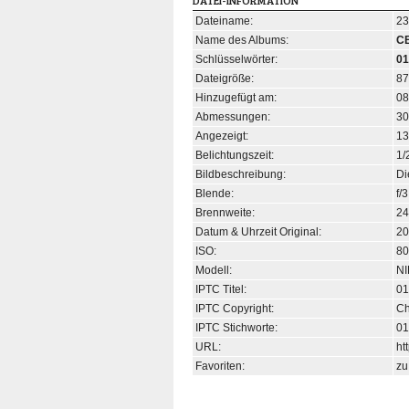
DATEI-INFORMATION
Dateiname:
23
Name des Albums:
C
Schlüsselwörter:
01
Dateigröße:
87
Hinzugefügt am:
08
Abmessungen:
30
Angezeigt:
13
Belichtungszeit:
1/
Bildbeschreibung:
Di
Blende:
f/3
Brennweite:
2
Datum & Uhrzeit Original:
20
ISO:
80
Modell:
N
IPTC Titel:
01
IPTC Copyright:
Ch
IPTC Stichworte:
01
URL:
ht
Favoriten:
zu