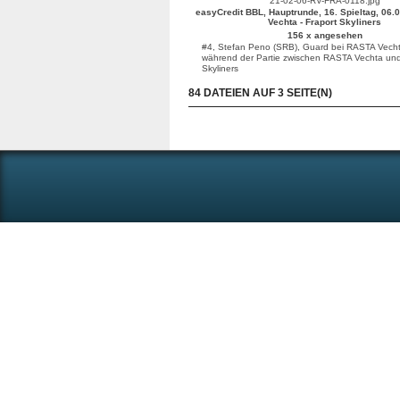
21-02-06-RV-FRA-0118.jpg
easyCredit BBL, Hauptrunde, 16. Spieltag, 06.
Vechta - Fraport Skyliners
156 x angesehen
#4, Stefan Peno (SRB), Guard bei RASTA Vechta
während der Partie zwischen RASTA Vechta und
Skyliners
84 DATEIEN AUF 3 SEITE(N)