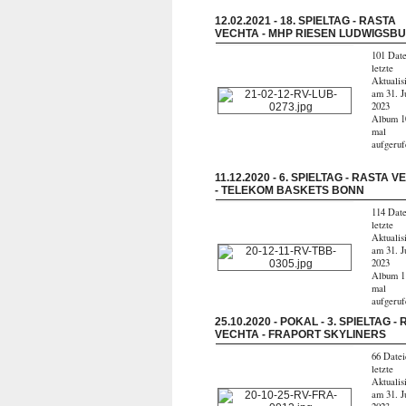
12.02.2021 - 18. SPIELTAG - RASTA
VECHTA - MHP RIESEN LUDWIGSB
101 Date
letzte
Aktualis
am 31. J
2023
Album 1
mal
aufgeru
11.12.2020 - 6. SPIELTAG - RASTA 
- TELEKOM BASKETS BONN
114 Date
letzte
Aktualis
am 31. J
2023
Album 1
mal
aufgeru
25.10.2020 - POKAL - 3. SPIELTAG -
VECHTA - FRAPORT SKYLINERS
66 Datei
letzte
Aktualis
am 31. J