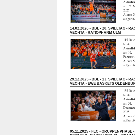
Aktualis
am 23. 
2026
Album 5
aufgeruf
14.02.2026 - BBL - 20. SPIELTAG - R
VECHTA - RATIOPHARM ULM
115 Date
letzte
Aktualis
am 16.
Februar 
Album 5
aufgeruf
29.12.2025 - BBL - 13. SPIELTAG - R
VECHTA - EWE BASKETS OLDENBU
135 Date
letzte
Aktualis
am 31.
Dezemb
2025
Album 7
aufgeruf
05.11.2025 - FEC - GRUPPENPHASE - 