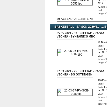
am 08. J
2023
Album 1
mal
aufgeru
20 ALBEN AUF 1 SEITE(N)
BASKETBALL - SAISON 2020/21 - 1.
05.05.2021 - 33. SPIELTAG - RASTA
VECHTA - SYNTAINICS MBC
80 Datei
letzte
Aktualis
am 31. J
2023
Album 9
aufgeru
27.03.2021 - 25. SPIELTAG - RASTA
VECHTA - BG GÖTTINGEN
100 Date
letzte
Aktualis
am 31. J
2023
Album 1
mal
aufgeru