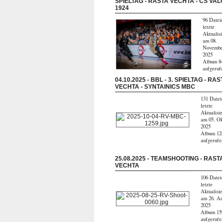
SPIELTAG - RASTA VECHTA - CS VA
1924
96 Datei
letzte
Aktualis
am 08.
Novemb
2025
Album 8
aufgeruf
04.10.2025 - BBL - 3. SPIELTAG - RAS
VECHTA - SYNTAINICS MBC
131 Datei
letzte
Aktualisi
am 05. O
2025
Album 12
aufgerufe
25.08.2025 - TEAMSHOOTING - RAST
VECHTA
106 Datei
letzte
Aktualisi
am 26. Au
2025
Album 15
aufgerufe