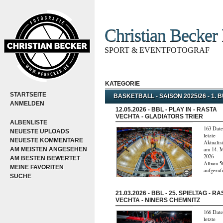
Christian Becker 
SPORT & EVENTFOTOGRAF
KATEGORIE
STARTSEITE
BASKETBALL - SAISON 2025/26 - 1.
ANMELDEN
12.05.2026 - BBL - PLAY IN - RASTA
VECHTA - GLADIATORS TRIER
ALBENLISTE
163 Date
NEUESTE UPLOADS
letzte
NEUESTE KOMMENTARE
Aktualis
AM MEISTEN ANGESEHEN
am 14. 
2026
AM BESTEN BEWERTET
Album 5
MEINE FAVORITEN
aufgeruf
SUCHE
21.03.2026 - BBL - 25. SPIELTAG - R
VECHTA - NINERS CHEMNITZ
166 Date
letzte